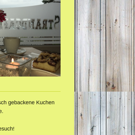
risch gebackene Kuchen
e.
esuch!